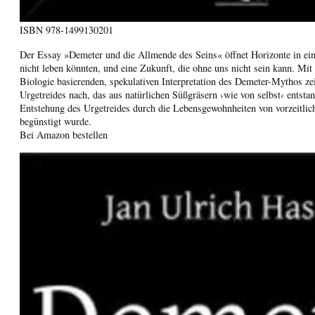
ISBN
978-1499130201
Der Essay »Demeter und die Allmende des Seins« öffnet Horizonte in ein
nicht leben könnten, und eine Zukunft, die ohne uns nicht sein kann. Mit
Biologie basierenden, spekulativen Interpretation des Demeter-Mythos z
Urgetreides nach, das aus natürlichen Süßgräsern ›wie von selbst‹ entstand
Entstehung des Urgetreides durch die Lebensgewohnheiten von vorzeitl
begünstigt wurde.
Bei Amazon bestellen