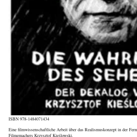
ISBN
978-1484071434
Eine filmwissenschaftliche Arbeit über das Realismuskonzept in der Fern
Filmemachers Krzysztof Kieślowski.