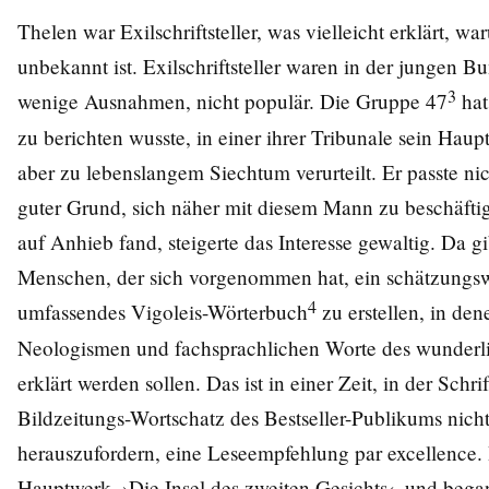
Thelen war Exilschriftsteller, was vielleicht erklärt, 
unbekannt ist. Exilschriftsteller waren in der jungen B
3
wenige Ausnahmen, nicht populär. Die Gruppe 47
hat
zu berichten wusste, in einer ihrer Tribunale sein Hau
aber zu lebenslangem Siechtum verurteilt. Er passte ni
guter Grund, sich näher mit diesem Mann zu beschäftig
auf Anhieb fand, steigerte das Interesse gewaltig. Da gi
Menschen, der sich vorgenommen hat, ein schätzungsw
4
umfassendes Vigoleis-Wörterbuch
zu erstellen, in de
Neologismen und fachsprachlichen Worte des wunderl
erklärt werden sollen. Das ist in einer Zeit, in der Schri
Bildzeitungs-Wortschatz des Bestseller-Publikums nich
herauszufordern, eine Leseempfehlung par excellence. I
Hauptwerk, ›Die Insel des zweiten Gesichts‹, und bega