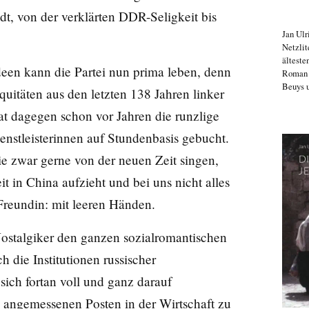
t, von der verklärten DDR-Seligkeit bis
Jan Ulr
Netzlit
älteste
een kann die Partei nun prima leben, denn
Roma
Beuys u
iquitäten aus den letzten 138 Jahren linker
t dagegen schon vor Jahren die runzlige
enstleisterinnen auf Stundenbasis gebucht.
die zwar gerne von der neuen Zeit singen,
t in China aufzieht und bei uns nicht alles
Freundin: mit leeren Händen.
ostalgiker den ganzen sozialromantischen
die Institutionen russischer
sich fortan voll und ganz darauf
n angemessenen Posten in der Wirtschaft zu