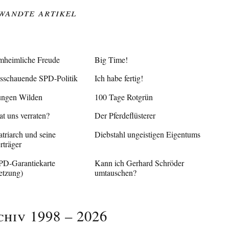
wandte Artikel
heimliche Freude
Big Time!
sschauende SPD-Politik
Ich habe fertig!
ungen Wilden
100 Tage Rotgrün
t uns verraten?
Der Pferdeflüsterer
triarch und seine
Diebstahl ungeistigen Eigentums
rträger
PD-Garantiekarte
Kann ich Gerhard Schröder
etzung)
umtauschen?
chiv 1998 – 2026