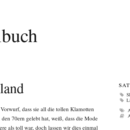
lbuch
land
Sat
S
L
Vorwurf, dass sie all die tollen Klamotten
A
A
den 70ern gelebt hat, weiß, dass die Mode
e als toll war, doch lassen wir dies einmal