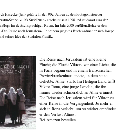
ich Hasecke
(juh) gehörte in den 90er Jahren zu den Protagonisten der
eratur-Szene. »juh's Sudelbuch« erscheint seit 1998 und ist damit eins der
n Blogs im deutschsprachigen Raum. Im Jahr 2000 veröffentlichte er den
n
»Die Reise nach Jerusalem«
. In seinem jüngstes Buch widmet er sich
Joseph
nd seiner Idee der Sozialen Plastik
.
Die Reise nach Jerusalem ist eine kleine
Flucht; die Flucht Viktors vor einer Liebe, die
in Paris begann und in einem französischen
Provinzkrankenhaus endete, in dem seine
Geliebte, Aline, starb. Im Heiligen Land trifft
Viktor Rona, eine junge Israelin, die ihn
immer wieder schmerzlich an Aline erinnert.
Die Reise nach Jerusalem wird für Viktor zu
einer Reise in die Vergangenheit. Je mehr er
sich in Rona verliebt, um so stärker empfindet
er den Verlust Alines.
Bei Amazon bestellen