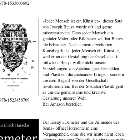
978-1533603692
»Jeder Mensch ist ein Künstler«, dieser Satz
von Joseph Beuys wurde oft und gerne
missverstanden. Dass jeder Mensch ein
genialer Maler oder Bildhauer sei, hat Beuys
nie behauptet. Nach seinem erweiterten
Kunstbegriff ist jeder Mensch ein Künstler,
weil er an der Gestaltung der Gesellschaft
mitwirkt. Beuys wollte nicht unsere
Vorstellungen von Zeichnungen, Gemälden
und Plastiken durcheinander bringen, sondern
unseren Begriff von der Gesellschaft
revolutionieren. Bei der Sozialen Plastik geht
es um die gemeinsame und kreative
Gestaltung unserer Welt.
978-1523458769
Bei Amazon bestellen
Der Essay »Demeter und die Allmende des
Seins« öffnet Horizonte in eine
Vergangenheit, ohne die wir heute nicht leben
könnten, und eine Zukunft, die ohne uns nicht