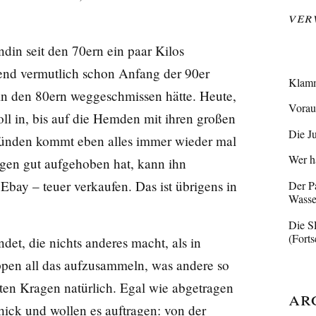
Ver
din seit den 70ern ein paar Kilos
gend vermutlich schon Anfang der 90er
Klamm
s in den 80ern weggeschmissen hätte. Heute,
Vorau
oll in, bis auf die Hemden mit ihren großen
Die J
ilsünden kommt eben alles immer wieder mal
Wer ha
en gut aufgehoben hat, kann ihn
 Ebay – teuer verkaufen. Das ist übrigens in
Der Pa
Wasse
Die S
(Forts
det, die nichts anderes macht, als in
ippen all das aufzusammeln, was andere so
ten Kragen natürlich. Egal wie abgetragen
Ar
chick und wollen es auftragen: von der