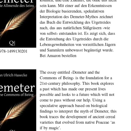
sein kann. Mit einer auf den Erkenntnissen
der Biologie basierenden, spekulativen
Interpretation des Demeter-Mythos zeichnet
das Buch die Entwicklung des Urgetreides
nach, das aus natürlichen Süßgräsern ›wie
von selbst‹ entstanden ist. Es zeigt sich, dass
die Entstehung des Urgetreides durch die
Lebensgewohnheiten von vorzeitlichen Jägern
und Sammlern unbewusst begünstigt wurde.
978-1499130201
Bei Amazon bestellen
The essay entitled ›Demeter and the
Commons of Being‹ is the foundation for a
21st-century philosophy. This book explores
a past which has made our present lives
possible and looks to a future which will not
come to pass without our help. Using a
speculative approach based on biological
findings to interpret the myth of Demeter, this
book traces the development of ancient cereal
varieties that evolved from native Poaceae ‘as
if by magic’.