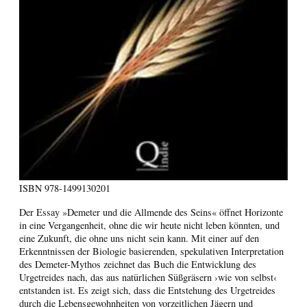
ISBN
978-1499130201
Der Essay »Demeter und die Allmende des Seins« öffnet Horizonte
in eine Vergangenheit, ohne die wir heute nicht leben könnten, und
eine Zukunft, die ohne uns nicht sein kann. Mit einer auf den
Erkenntnissen der Biologie basierenden, spekulativen Interpretation
des Demeter-Mythos zeichnet das Buch die Entwicklung des
Urgetreides nach, das aus natürlichen Süßgräsern ›wie von selbst‹
entstanden ist. Es zeigt sich, dass die Entstehung des Urgetreides
durch die Lebensgewohnheiten von vorzeitlichen Jägern und