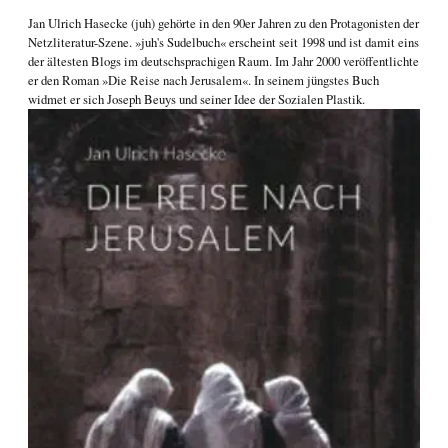
Jan Ulrich Hasecke
(juh) gehörte in den 90er Jahren zu den Protagonisten der
Netzliteratur-Szene. »juh's Sudelbuch« erscheint seit 1998 und ist damit eins
der ältesten Blogs im deutschsprachigen Raum. Im Jahr 2000 veröffentlichte
er den Roman
»Die Reise nach Jerusalem«
. In seinem jüngstes Buch
widmet er sich
Joseph Beuys und seiner Idee der Sozialen Plastik
.