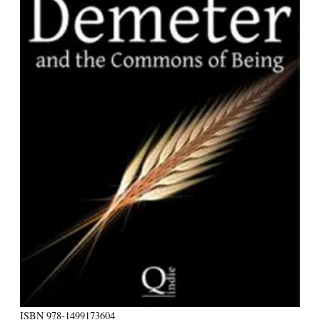
ISBN
978-1499173604