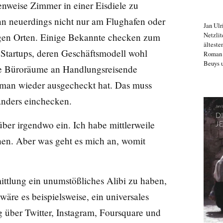
enweise Zimmer in einer Eisdiele zu
nn neuerdings nicht nur am Flughafen oder
Jan Ulr
Netzlit
igen Orten. Einige Bekannte checken zum
älteste
e Startups, deren Geschäftsmodell wohl
Roma
Beuys u
ihre Büroräume an Handlungsreisende
s man wieder ausgecheckt hat. Das muss
anders einchecken.
er irgendwo ein. Ich habe mittlerweile
hen. Aber was geht es mich an, womit
ttlung ein unumstößliches Alibi zu haben,
äre es beispielsweise, ein universales
 über Twitter, Instagram, Foursquare und