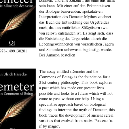
könnten, und eine Zukunft, die ohne uns nicht
sein kann. Mit einer auf den Erkenntnissen
der Biologie basierenden, spekulativen
Interpretation des Demeter-Mythos zeichnet
das Buch die Entwicklung des Urgetreides
nach, das aus natürlichen Süßgräsern ›wie
von selbst‹ entstanden ist. Es zeigt sich, dass
die Entstehung des Urgetreides durch die
Lebensgewohnheiten von vorzeitlichen Jägern
und Sammlern unbewusst begünstigt wurde.
978-1499130201
Bei Amazon bestellen
The essay entitled ›Demeter and the
Commons of Being‹ is the foundation for a
21st-century philosophy. This book explores
a past which has made our present lives
possible and looks to a future which will not
come to pass without our help. Using a
speculative approach based on biological
findings to interpret the myth of Demeter, this
book traces the development of ancient cereal
varieties that evolved from native Poaceae ‘as
if by magic’.