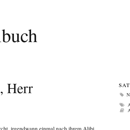
lbuch
, Herr
Sat
N
A
A
cht, irgendwann einmal nach ihrem Alibi