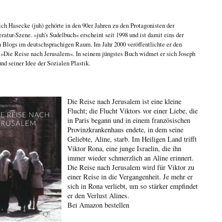
ich Hasecke
(juh) gehörte in den 90er Jahren zu den Protagonisten der
eratur-Szene. »juh's Sudelbuch« erscheint seit 1998 und ist damit eins der
n Blogs im deutschsprachigen Raum. Im Jahr 2000 veröffentlichte er den
n
»Die Reise nach Jerusalem«
. In seinem jüngstes Buch widmet er sich
Joseph
nd seiner Idee der Sozialen Plastik
.
Die Reise nach Jerusalem ist eine kleine
Flucht; die Flucht Viktors vor einer Liebe, die
in Paris begann und in einem französischen
Provinzkrankenhaus endete, in dem seine
Geliebte, Aline, starb. Im Heiligen Land trifft
Viktor Rona, eine junge Israelin, die ihn
immer wieder schmerzlich an Aline erinnert.
Die Reise nach Jerusalem wird für Viktor zu
einer Reise in die Vergangenheit. Je mehr er
sich in Rona verliebt, um so stärker empfindet
er den Verlust Alines.
Bei Amazon bestellen