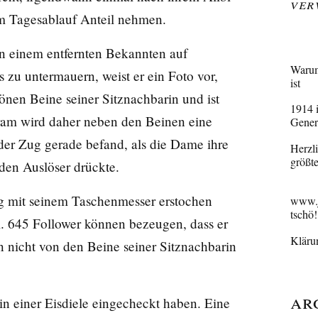
Ver
em Tagesablauf Anteil nehmen.
on einem entfernten Bekannten auf
Warum
 zu untermauern, weist er ein Foto vor,
ist
önen Beine seiner Sitznachbarin und ist
1914 
gram wird daher neben den Beinen eine
Gener
 der Zug gerade befand, als die Dame ihre
Herzl
größte
den Auslöser drückte.
g mit seinem Taschenmesser erstochen
www.j
tschö!
. 645 Follower können bezeugen, dass er
Kläru
 nicht von den Beine seiner Sitznachbarin
Ar
in einer Eisdiele eingecheckt haben. Eine