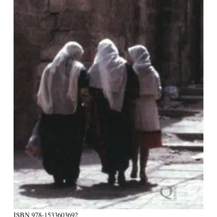
ISBN
978-1533603692