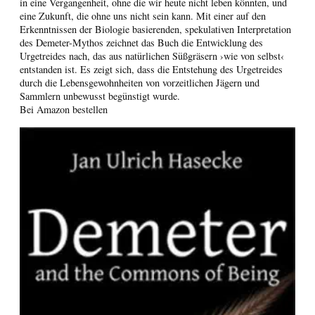
in eine Vergangenheit, ohne die wir heute nicht leben könnten, und
eine Zukunft, die ohne uns nicht sein kann. Mit einer auf den
Erkenntnissen der Biologie basierenden, spekulativen Interpretation
des Demeter-Mythos zeichnet das Buch die Entwicklung des
Urgetreides nach, das aus natürlichen Süßgräsern ›wie von selbst‹
entstanden ist. Es zeigt sich, dass die Entstehung des Urgetreides
durch die Lebensgewohnheiten von vorzeitlichen Jägern und
Sammlern unbewusst begünstigt wurde.
Bei Amazon bestellen