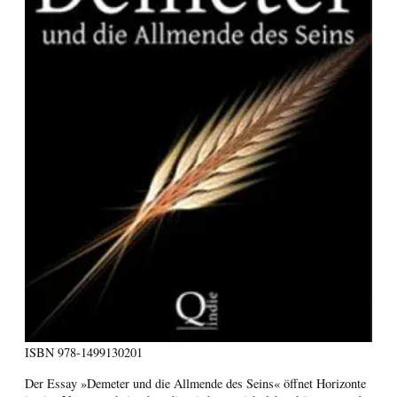
ISBN
978-1499130201
Der Essay »Demeter und die Allmende des Seins« öffnet Horizonte