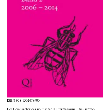
ISBN
978-1502478900
Der Herausgeber des politischen Kulturmagazins ›Die Gazette‹,