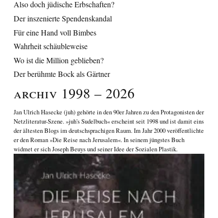
Also doch jüdische Erbschaften?
Der inszenierte Spendenskandal
Für eine Hand voll Bimbes
Wahrheit schäubleweise
Wo ist die Million geblieben?
Der berühmte Bock als Gärtner
Archiv 1998 – 2026
Jan Ulrich Hasecke
(juh) gehörte in den 90er Jahren zu den Protagonisten der
Netzliteratur-Szene. »juh's Sudelbuch« erscheint seit 1998 und ist damit eins
der ältesten Blogs im deutschsprachigen Raum. Im Jahr 2000 veröffentlichte
er den Roman
»Die Reise nach Jerusalem«
. In seinem jüngstes Buch
widmet er sich
Joseph Beuys und seiner Idee der Sozialen Plastik
.