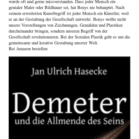
wurde oft und gerne missverstanden. Dass jeder Mensch ein
genialer Maler oder Bildhauer sei, hat Beuys nie behauptet. Nach
seinem erweiterten Kunstbegriff ist jeder Mensch ein Künstler, weil
er an der Gestaltung der Gesellschaft mitwirkt. Beuys wollte nicht
unsere Vorstellungen von Zeichnungen, Gemälden und Plastiken
durcheinander bringen, sondern unseren Begriff von der
Gesellschaft revolutionieren. Bei der Sozialen Plastik geht es um die
gemeinsame und kreative Gestaltung unserer Welt.
Bei Amazon bestellen