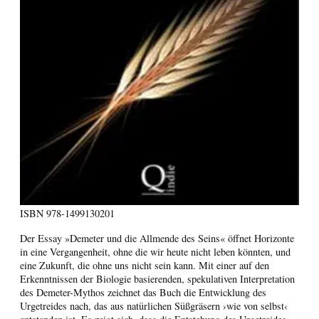
ISBN
978-1499130201
Der Essay »Demeter und die Allmende des Seins« öffnet Horizonte
in eine Vergangenheit, ohne die wir heute nicht leben könnten, und
eine Zukunft, die ohne uns nicht sein kann. Mit einer auf den
Erkenntnissen der Biologie basierenden, spekulativen Interpretation
des Demeter-Mythos zeichnet das Buch die Entwicklung des
Urgetreides nach, das aus natürlichen Süßgräsern ›wie von selbst‹