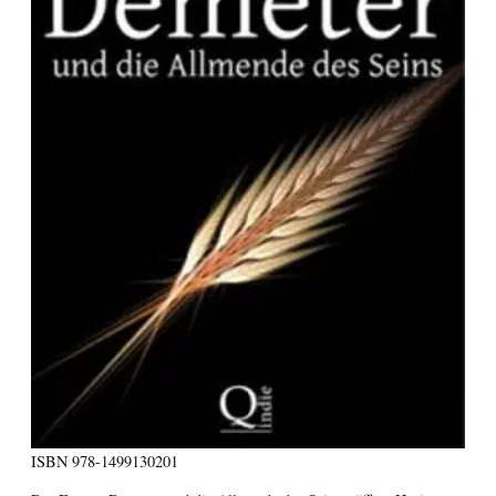
ISBN
978-1499130201