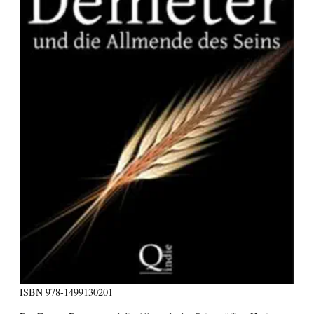
ISBN
978-1499130201