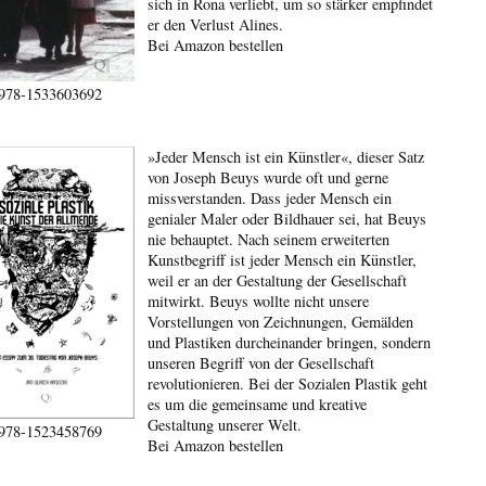
sich in Rona verliebt, um so stärker empfindet
er den Verlust Alines.
Bei Amazon bestellen
978-1533603692
»Jeder Mensch ist ein Künstler«, dieser Satz
von Joseph Beuys wurde oft und gerne
missverstanden. Dass jeder Mensch ein
genialer Maler oder Bildhauer sei, hat Beuys
nie behauptet. Nach seinem erweiterten
Kunstbegriff ist jeder Mensch ein Künstler,
weil er an der Gestaltung der Gesellschaft
mitwirkt. Beuys wollte nicht unsere
Vorstellungen von Zeichnungen, Gemälden
und Plastiken durcheinander bringen, sondern
unseren Begriff von der Gesellschaft
revolutionieren. Bei der Sozialen Plastik geht
es um die gemeinsame und kreative
Gestaltung unserer Welt.
978-1523458769
Bei Amazon bestellen