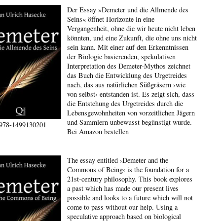
Der Essay »Demeter und die Allmende des
Seins« öffnet Horizonte in eine
Vergangenheit, ohne die wir heute nicht leben
könnten, und eine Zukunft, die ohne uns nicht
sein kann. Mit einer auf den Erkenntnissen
der Biologie basierenden, spekulativen
Interpretation des Demeter-Mythos zeichnet
das Buch die Entwicklung des Urgetreides
nach, das aus natürlichen Süßgräsern ›wie
von selbst‹ entstanden ist. Es zeigt sich, dass
die Entstehung des Urgetreides durch die
Lebensgewohnheiten von vorzeitlichen Jägern
und Sammlern unbewusst begünstigt wurde.
978-1499130201
Bei Amazon bestellen
The essay entitled ›Demeter and the
Commons of Being‹ is the foundation for a
21st-century philosophy. This book explores
a past which has made our present lives
possible and looks to a future which will not
come to pass without our help. Using a
speculative approach based on biological