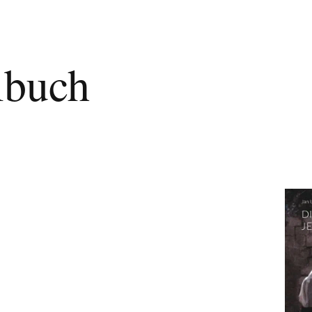
lbuch