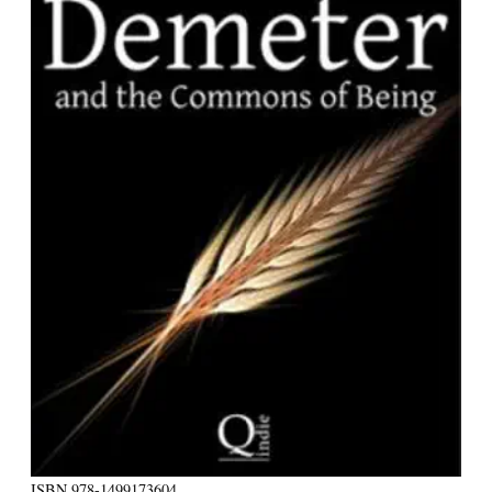
ISBN
978-1499173604