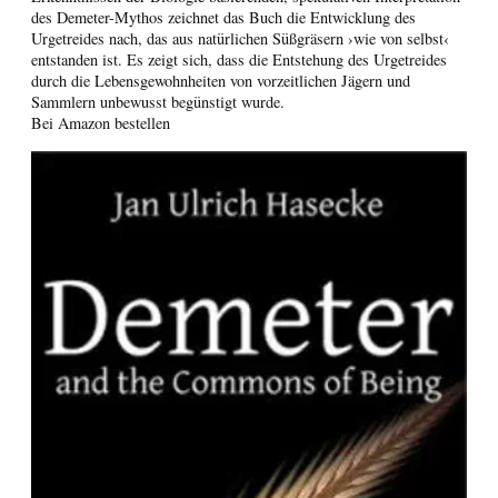
des Demeter-Mythos zeichnet das Buch die Entwicklung des
Urgetreides nach, das aus natürlichen Süßgräsern ›wie von selbst‹
entstanden ist. Es zeigt sich, dass die Entstehung des Urgetreides
durch die Lebensgewohnheiten von vorzeitlichen Jägern und
Sammlern unbewusst begünstigt wurde.
Bei Amazon bestellen