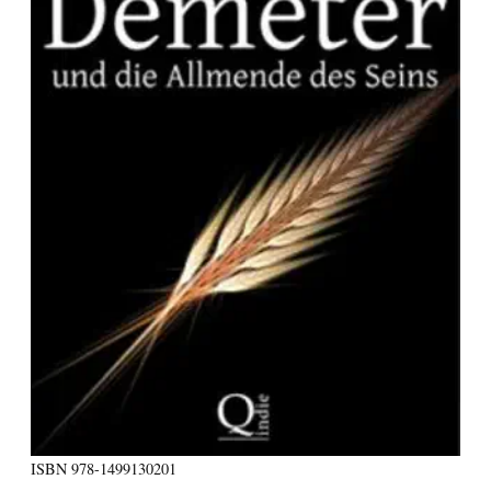
ISBN
978-1499130201