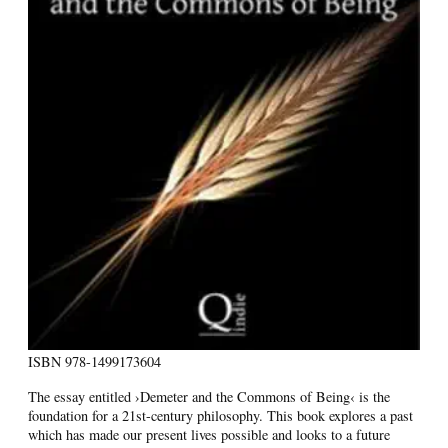
ISBN
978-1499173604
The essay entitled ›Demeter and the Commons of Being‹ is the
foundation for a 21st-century philosophy. This book explores a past
which has made our present lives possible and looks to a future