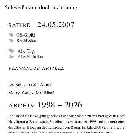
Schweiß dann doch nicht nötig.
Satire
24.05.2007
G8-Gipfel
Rechtsstaat
Alle Tags
Alle Rubriken
Verwandte Artikel
Dr. Seltsam rollt Amok
Merry X-mas, Mr. Bliar!
Archiv 1998 – 2026
Jan Ulrich Hasecke
(juh) gehörte in den 90er Jahren zu den Protagonisten der
Netzliteratur-Szene. »juh's Sudelbuch« erscheint seit 1998 und ist damit eins
der ältesten Blogs im deutschsprachigen Raum. Im Jahr 2000 veröffentlichte
er den Roman
»Die Reise nach Jerusalem«
. In seinem jüngstes Buch