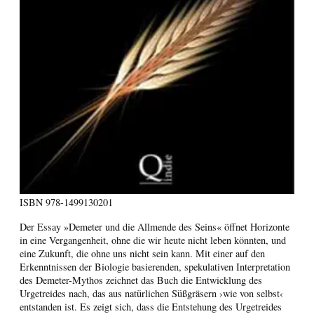
ISBN
978-1499130201
Der Essay »Demeter und die Allmende des Seins« öffnet Horizonte
in eine Vergangenheit, ohne die wir heute nicht leben könnten, und
eine Zukunft, die ohne uns nicht sein kann. Mit einer auf den
Erkenntnissen der Biologie basierenden, spekulativen Interpretation
des Demeter-Mythos zeichnet das Buch die Entwicklung des
Urgetreides nach, das aus natürlichen Süßgräsern ›wie von selbst‹
entstanden ist. Es zeigt sich, dass die Entstehung des Urgetreides