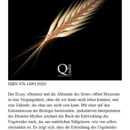
ISBN
978-1499130201
Der Essay »Demeter und die Allmende des Seins« öffnet Horizonte
in eine Vergangenheit, ohne die wir heute nicht leben könnten, und
eine Zukunft, die ohne uns nicht sein kann. Mit einer auf den
Erkenntnissen der Biologie basierenden, spekulativen Interpretation
des Demeter-Mythos zeichnet das Buch die Entwicklung des
Urgetreides nach, das aus natürlichen Süßgräsern ›wie von selbst‹
entstanden ist. Es zeigt sich, dass die Entstehung des Urgetreides