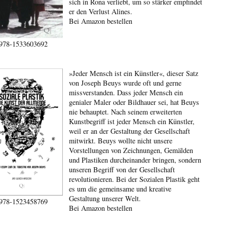
sich in Rona verliebt, um so stärker empfindet
er den Verlust Alines.
Bei Amazon bestellen
978-1533603692
»Jeder Mensch ist ein Künstler«, dieser Satz
von Joseph Beuys wurde oft und gerne
missverstanden. Dass jeder Mensch ein
genialer Maler oder Bildhauer sei, hat Beuys
nie behauptet. Nach seinem erweiterten
Kunstbegriff ist jeder Mensch ein Künstler,
weil er an der Gestaltung der Gesellschaft
mitwirkt. Beuys wollte nicht unsere
Vorstellungen von Zeichnungen, Gemälden
und Plastiken durcheinander bringen, sondern
unseren Begriff von der Gesellschaft
revolutionieren. Bei der Sozialen Plastik geht
es um die gemeinsame und kreative
Gestaltung unserer Welt.
978-1523458769
Bei Amazon bestellen