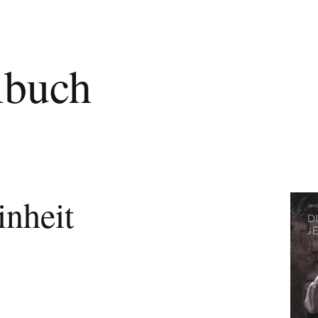
lbuch
inheit