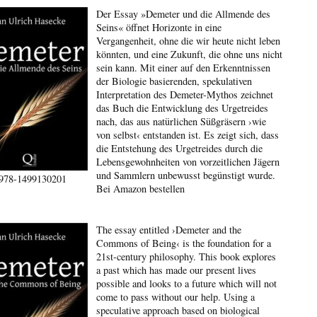
Der Essay »Demeter und die Allmende des
Seins« öffnet Horizonte in eine
Vergangenheit, ohne die wir heute nicht leben
könnten, und eine Zukunft, die ohne uns nicht
sein kann. Mit einer auf den Erkenntnissen
der Biologie basierenden, spekulativen
Interpretation des Demeter-Mythos zeichnet
das Buch die Entwicklung des Urgetreides
nach, das aus natürlichen Süßgräsern ›wie
von selbst‹ entstanden ist. Es zeigt sich, dass
die Entstehung des Urgetreides durch die
Lebensgewohnheiten von vorzeitlichen Jägern
und Sammlern unbewusst begünstigt wurde.
978-1499130201
Bei Amazon bestellen
The essay entitled ›Demeter and the
Commons of Being‹ is the foundation for a
21st-century philosophy. This book explores
a past which has made our present lives
possible and looks to a future which will not
come to pass without our help. Using a
speculative approach based on biological