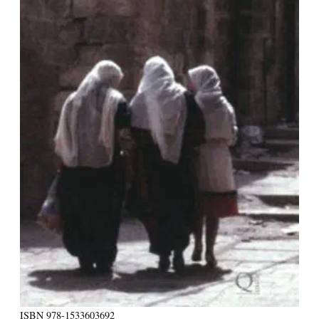
ISBN
978-1533603692