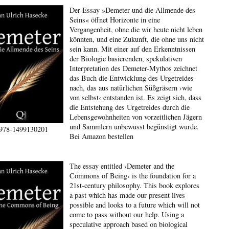
Der Essay »Demeter und die Allmende des
Seins« öffnet Horizonte in eine
Vergangenheit, ohne die wir heute nicht leben
könnten, und eine Zukunft, die ohne uns nicht
sein kann. Mit einer auf den Erkenntnissen
der Biologie basierenden, spekulativen
Interpretation des Demeter-Mythos zeichnet
das Buch die Entwicklung des Urgetreides
nach, das aus natürlichen Süßgräsern ›wie
von selbst‹ entstanden ist. Es zeigt sich, dass
die Entstehung des Urgetreides durch die
Lebensgewohnheiten von vorzeitlichen Jägern
und Sammlern unbewusst begünstigt wurde.
978-1499130201
Bei Amazon bestellen
The essay entitled ›Demeter and the
Commons of Being‹ is the foundation for a
21st-century philosophy. This book explores
a past which has made our present lives
possible and looks to a future which will not
come to pass without our help. Using a
speculative approach based on biological