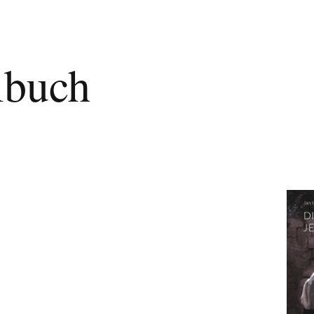
lbuch