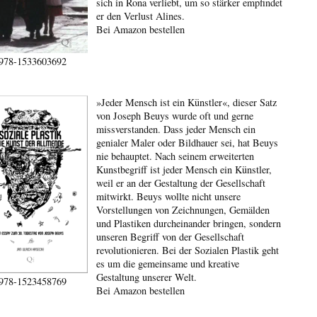
sich in Rona verliebt, um so stärker empfindet
er den Verlust Alines.
Bei Amazon bestellen
978-1533603692
»Jeder Mensch ist ein Künstler«, dieser Satz
von Joseph Beuys wurde oft und gerne
missverstanden. Dass jeder Mensch ein
genialer Maler oder Bildhauer sei, hat Beuys
nie behauptet. Nach seinem erweiterten
Kunstbegriff ist jeder Mensch ein Künstler,
weil er an der Gestaltung der Gesellschaft
mitwirkt. Beuys wollte nicht unsere
Vorstellungen von Zeichnungen, Gemälden
und Plastiken durcheinander bringen, sondern
unseren Begriff von der Gesellschaft
revolutionieren. Bei der Sozialen Plastik geht
es um die gemeinsame und kreative
Gestaltung unserer Welt.
978-1523458769
Bei Amazon bestellen