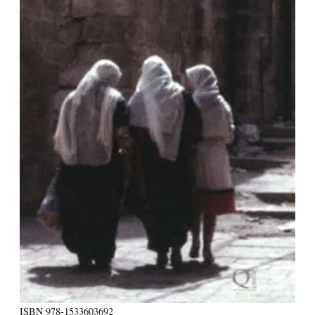
ISBN
978-1533603692