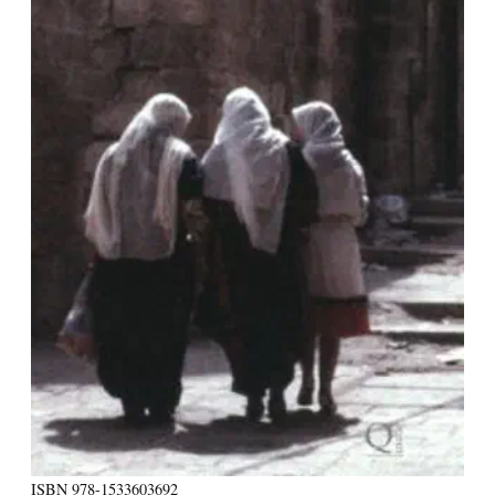
ISBN
978-1533603692