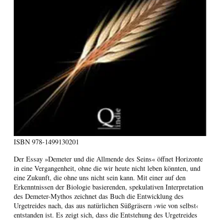
ISBN
978-1499130201
Der Essay »Demeter und die Allmende des Seins« öffnet Horizonte
in eine Vergangenheit, ohne die wir heute nicht leben könnten, und
eine Zukunft, die ohne uns nicht sein kann. Mit einer auf den
Erkenntnissen der Biologie basierenden, spekulativen Interpretation
des Demeter-Mythos zeichnet das Buch die Entwicklung des
Urgetreides nach, das aus natürlichen Süßgräsern ›wie von selbst‹
entstanden ist. Es zeigt sich, dass die Entstehung des Urgetreides