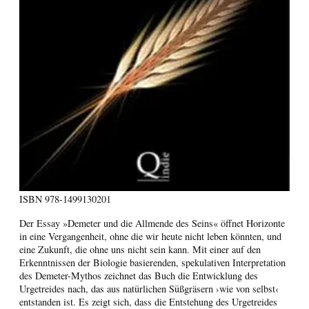
ISBN
978-1499130201
Der Essay »Demeter und die Allmende des Seins« öffnet Horizonte
in eine Vergangenheit, ohne die wir heute nicht leben könnten, und
eine Zukunft, die ohne uns nicht sein kann. Mit einer auf den
Erkenntnissen der Biologie basierenden, spekulativen Interpretation
des Demeter-Mythos zeichnet das Buch die Entwicklung des
Urgetreides nach, das aus natürlichen Süßgräsern ›wie von selbst‹
entstanden ist. Es zeigt sich, dass die Entstehung des Urgetreides