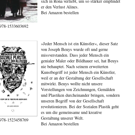
sich in Rona verliebt, um so stärker empfindet
er den Verlust Alines.
Bei Amazon bestellen
978-1533603692
»Jeder Mensch ist ein Künstler«, dieser Satz
von Joseph Beuys wurde oft und gerne
missverstanden. Dass jeder Mensch ein
genialer Maler oder Bildhauer sei, hat Beuys
nie behauptet. Nach seinem erweiterten
Kunstbegriff ist jeder Mensch ein Künstler,
weil er an der Gestaltung der Gesellschaft
mitwirkt. Beuys wollte nicht unsere
Vorstellungen von Zeichnungen, Gemälden
und Plastiken durcheinander bringen, sondern
unseren Begriff von der Gesellschaft
revolutionieren. Bei der Sozialen Plastik geht
es um die gemeinsame und kreative
Gestaltung unserer Welt.
978-1523458769
Bei Amazon bestellen