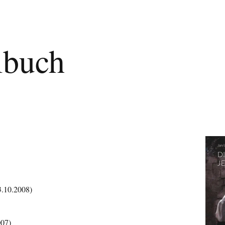
lbuch
3.10.2008)
007)