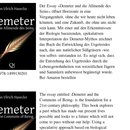
Der Essay »Demeter und die Allmende des
Seins« öffnet Horizonte in eine
Vergangenheit, ohne die wir heute nicht leben
könnten, und eine Zukunft, die ohne uns nicht
sein kann. Mit einer auf den Erkenntnissen
der Biologie basierenden, spekulativen
Interpretation des Demeter-Mythos zeichnet
das Buch die Entwicklung des Urgetreides
nach, das aus natürlichen Süßgräsern ›wie
von selbst‹ entstanden ist. Es zeigt sich, dass
die Entstehung des Urgetreides durch die
Lebensgewohnheiten von vorzeitlichen Jägern
und Sammlern unbewusst begünstigt wurde.
978-1499130201
Bei Amazon bestellen
The essay entitled ›Demeter and the
Commons of Being‹ is the foundation for a
21st-century philosophy. This book explores
a past which has made our present lives
possible and looks to a future which will not
come to pass without our help. Using a
speculative approach based on biological