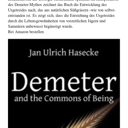
des Demeter-Mythos zeichnet das Buch die Entwicklung des
Urgetreides nach, das aus natürlichen Süßgräsern ›wie von selbst‹
entstanden ist. Es zeigt sich, dass die Entstehung des Urgetreides
durch die Lebensgewohnheiten von vorzeitlichen Jägern und
Sammlern unbewusst begünstigt wurde.
Bei Amazon bestellen