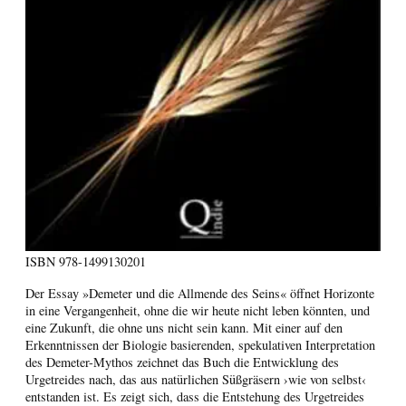
ISBN
978-1499130201
Der Essay »Demeter und die Allmende des Seins« öffnet Horizonte
in eine Vergangenheit, ohne die wir heute nicht leben könnten, und
eine Zukunft, die ohne uns nicht sein kann. Mit einer auf den
Erkenntnissen der Biologie basierenden, spekulativen Interpretation
des Demeter-Mythos zeichnet das Buch die Entwicklung des
Urgetreides nach, das aus natürlichen Süßgräsern ›wie von selbst‹
entstanden ist. Es zeigt sich, dass die Entstehung des Urgetreides