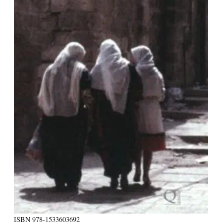
ISBN
978-1533603692