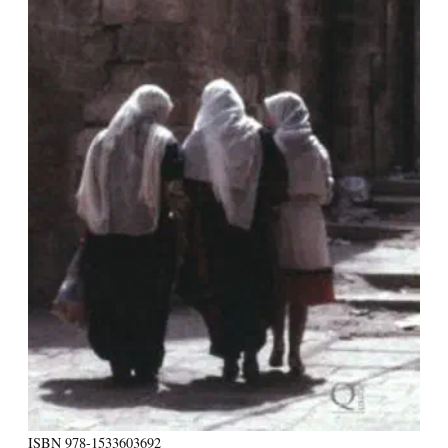
ISBN
978-1533603692