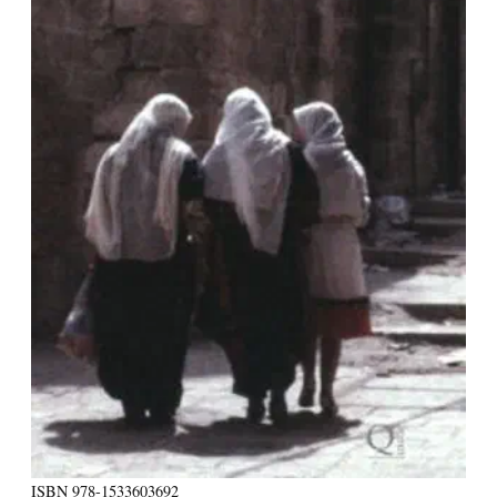
ISBN
978-1533603692