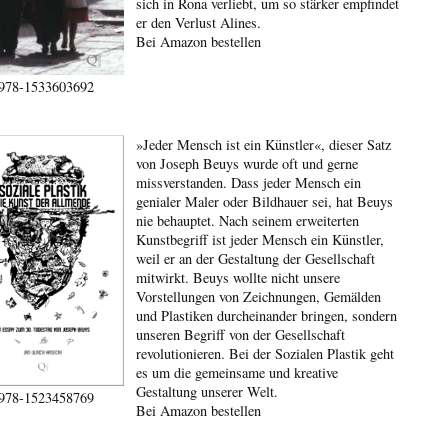
sich in Rona verliebt, um so stärker empfindet
er den Verlust Alines.
Bei Amazon bestellen
978-1533603692
»Jeder Mensch ist ein Künstler«, dieser Satz
von Joseph Beuys wurde oft und gerne
missverstanden. Dass jeder Mensch ein
genialer Maler oder Bildhauer sei, hat Beuys
nie behauptet. Nach seinem erweiterten
Kunstbegriff ist jeder Mensch ein Künstler,
weil er an der Gestaltung der Gesellschaft
mitwirkt. Beuys wollte nicht unsere
Vorstellungen von Zeichnungen, Gemälden
und Plastiken durcheinander bringen, sondern
unseren Begriff von der Gesellschaft
revolutionieren. Bei der Sozialen Plastik geht
es um die gemeinsame und kreative
Gestaltung unserer Welt.
978-1523458769
Bei Amazon bestellen