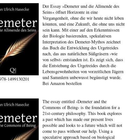
Der Essay »Demeter und die Allmende des
Seins« öffnet Horizonte in eine
Vergangenheit, ohne die wir heute nicht leben
könnten, und eine Zukunft, die ohne uns nicht
sein kann. Mit einer auf den Erkenntnissen
der Biologie basierenden, spekulativen
Interpretation des Demeter-Mythos zeichnet
das Buch die Entwicklung des Urgetreides
nach, das aus natürlichen Süßgräsern ›wie
von selbst‹ entstanden ist. Es zeigt sich, dass
die Entstehung des Urgetreides durch die
Lebensgewohnheiten von vorzeitlichen Jägern
und Sammlern unbewusst begünstigt wurde.
978-1499130201
Bei Amazon bestellen
The essay entitled ›Demeter and the
Commons of Being‹ is the foundation for a
21st-century philosophy. This book explores
a past which has made our present lives
possible and looks to a future which will not
come to pass without our help. Using a
speculative approach based on biological