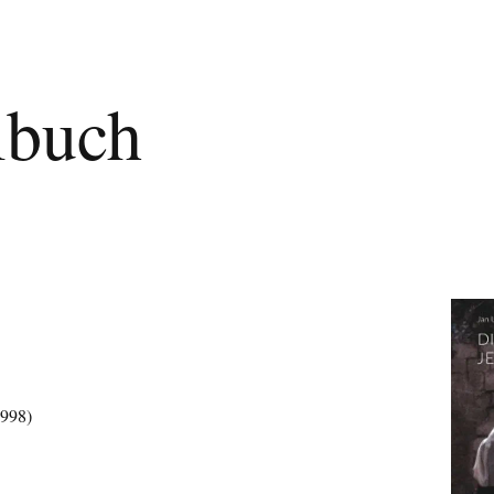
lbuch
1998)