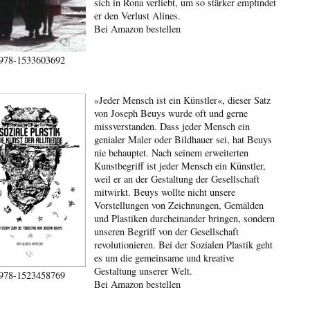
sich in Rona verliebt, um so stärker empfindet
er den Verlust Alines.
Bei Amazon bestellen
978-1533603692
»Jeder Mensch ist ein Künstler«, dieser Satz
von Joseph Beuys wurde oft und gerne
missverstanden. Dass jeder Mensch ein
genialer Maler oder Bildhauer sei, hat Beuys
nie behauptet. Nach seinem erweiterten
Kunstbegriff ist jeder Mensch ein Künstler,
weil er an der Gestaltung der Gesellschaft
mitwirkt. Beuys wollte nicht unsere
Vorstellungen von Zeichnungen, Gemälden
und Plastiken durcheinander bringen, sondern
unseren Begriff von der Gesellschaft
revolutionieren. Bei der Sozialen Plastik geht
es um die gemeinsame und kreative
Gestaltung unserer Welt.
978-1523458769
Bei Amazon bestellen