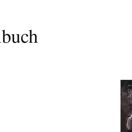
lbuch