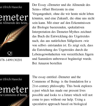
Der Essay »Demeter und die Allmende des
Seins« öffnet Horizonte in eine
Vergangenheit, ohne die wir heute nicht leben
könnten, und eine Zukunft, die ohne uns nicht
sein kann. Mit einer auf den Erkenntnissen
der Biologie basierenden, spekulativen
Interpretation des Demeter-Mythos zeichnet
das Buch die Entwicklung des Urgetreides
nach, das aus natürlichen Süßgräsern ›wie
von selbst‹ entstanden ist. Es zeigt sich, dass
die Entstehung des Urgetreides durch die
Lebensgewohnheiten von vorzeitlichen Jägern
und Sammlern unbewusst begünstigt wurde.
978-1499130201
Bei Amazon bestellen
The essay entitled ›Demeter and the
Commons of Being‹ is the foundation for a
21st-century philosophy. This book explores
a past which has made our present lives
possible and looks to a future which will not
come to pass without our help. Using a
speculative approach based on biological