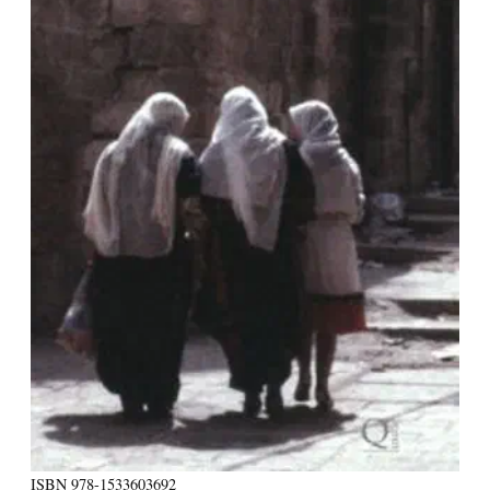
ISBN
978-1533603692